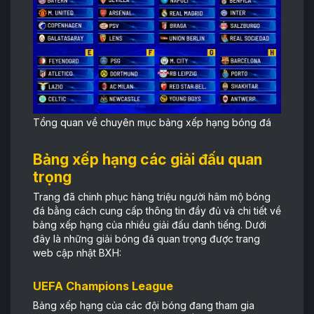
Tổng quan về chuyên mục bảng xếp hạng bóng đá
Bảng xếp hạng các giải đấu quan
trọng
Trang đã chinh phục hàng triệu người hâm mộ bóng
đá bằng cách cung cấp thông tin đầy đủ và chi tiết về
bảng xếp hạng của nhiều giải đấu danh tiếng. Dưới
đây là những giải bóng đá quan trọng được trang
web cập nhật BXH:
UEFA Champions League
Bảng xếp hạng của các đội bóng đang tham gia