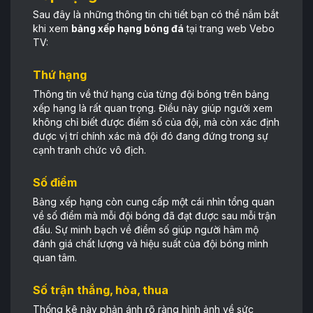
Sau đây là những thông tin chi tiết bạn có thể nắm bắt
khi xem
bảng xếp hạng bóng đá
tại trang web Vebo
TV:
Thứ hạng
Thông tin về thứ hạng của từng đội bóng trên bảng
xếp hạng là rất quan trọng. Điều này giúp người xem
không chỉ biết được điểm số của đội, mà còn xác định
được vị trí chính xác mà đội đó đang đứng trong sự
cạnh tranh chức vô địch.
Số điểm
Bảng xếp hạng còn cung cấp một cái nhìn tổng quan
về số điểm mà mỗi đội bóng đã đạt được sau mỗi trận
đấu. Sự minh bạch về điểm số giúp người hâm mộ
đánh giá chất lượng và hiệu suất của đội bóng mình
quan tâm.
Số trận thắng, hòa, thua
Thống kê này phản ánh rõ ràng hình ảnh về sức