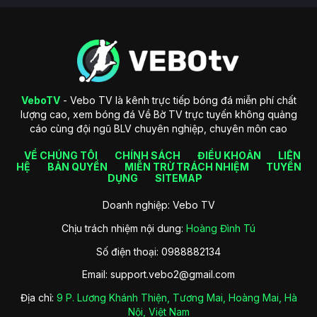
Quá trình hình thành của nền tảng VeboTV
Mục tiêu trong tương lai
Trong tương lai không xa, Vebo đặt mục tiêu trở thành
VeboTV
- Vebo TV là kênh trực tiếp bóng đá miễn phí chất
website cung cấp dịch vụ bóng đá trực tuyến hàng đầu tại
lượng cao, xem bóng đá Về Bờ TV trực tuyến không quảng
thị trường Việt Nam. Không chỉ có vậy, chúng tôi còn đặt định
cáo cùng đội ngũ BLV chuyên nghiệp, chuyên môn cao
hướng phát triển ra toàn thế giới để trở thành địa chỉ kết nối
hàng triệu fan hâm mộ lại với nhau.
VỀ CHÚNG TÔI
CHÍNH SÁCH
ĐIỀU KHOẢN
LIÊN
HỆ
BẢN QUYỀN
MIỄN TRỪ TRÁCH NHIỆM
TUYỂN
Điều quan trọng hơn cả, nền tảng mong muốn tạo ra một
DỤNG
SITEMAP
website cung cấp những trận đấu bóng đá chất lượng cao,
sắc nét, đáp ứng mọi độ tuổi và đối tượng. Bởi lẽ, chúng tôi
Doanh nghiệp: Vebo TV
tin rằng môn thể thao vua là tuyệt vời nhất, thời gian tới hình
Chịu trách nhiệm nội dung:
Hoàng Đình Tú
thức giải trí này còn phát triển mạnh mẽ hơn nữa.
Số điện thoại: 0988882134
Lý do nên chọn xem bóng đá tại VeboTV
Email:
support.vebo2@gmail.com
Không phải ngẫu nhiên mà VeboTV lại trở thành địa chỉ xem
bóng đá trực tiếp được đông đảo fan hâm mộ tại Việt Nam
Địa chỉ:
9 P. Lương Khánh Thiện, Tương Mai, Hoàng Mai, Hà
yêu thích và lựa chọn. Thực chất, sự thành công của
Nội, Việt Nam